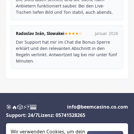
Anbietern funktioniert sauber. Bei den Live-
Tischen liefen Bild und Ton stabil, auch abends.
Radoslav Iván, Slowakei
★★★★☆
Januar 2026
Der Support hat mir im Chat die Bonus-Sperre
erklärt und den relevanten Abschnitt in den
Regeln verlinkt. Antwortzeit lag bei mir unter fünf
Minuten.
🎯
🔥
🎲
⚡
🃏
🎰
info@beemcasino.co.com
Support: 24/7
Lizenz: 05741528265
Bitte spiele verantwortungsbewusst.
Wir verwenden Cookies, um dein