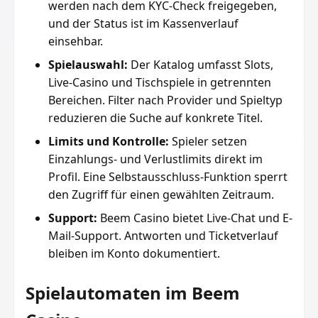
werden nach dem KYC-Check freigegeben,
und der Status ist im Kassenverlauf
einsehbar.
Spielauswahl:
Der Katalog umfasst Slots,
Live-Casino und Tischspiele in getrennten
Bereichen. Filter nach Provider und Spieltyp
reduzieren die Suche auf konkrete Titel.
Limits und Kontrolle:
Spieler setzen
Einzahlungs- und Verlustlimits direkt im
Profil. Eine Selbstausschluss-Funktion sperrt
den Zugriff für einen gewählten Zeitraum.
Support:
Beem Casino bietet Live-Chat und E-
Mail-Support. Antworten und Ticketverlauf
bleiben im Konto dokumentiert.
Spielautomaten im Beem