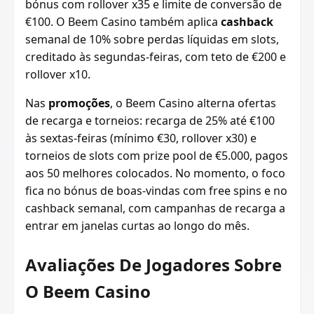
bónus com rollover x35 e limite de conversão de
€100. O Beem Casino também aplica
cashback
semanal de 10% sobre perdas líquidas em slots,
creditado às segundas-feiras, com teto de €200 e
rollover x10.
Nas
promoções
, o Beem Casino alterna ofertas
de recarga e torneios: recarga de 25% até €100
às sextas-feiras (mínimo €30, rollover x30) e
torneios de slots com prize pool de €5.000, pagos
aos 50 melhores colocados. No momento, o foco
fica no bónus de boas-vindas com free spins e no
cashback semanal, com campanhas de recarga a
entrar em janelas curtas ao longo do mês.
Avaliações De Jogadores Sobre
O Beem Casino