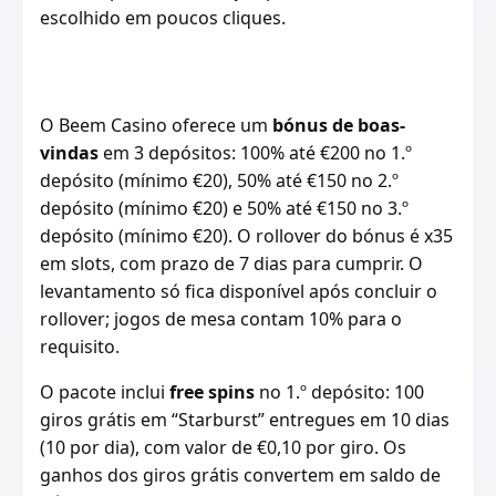
escolhido em poucos cliques.
O Beem Casino oferece um
bónus de boas-
vindas
em 3 depósitos: 100% até €200 no 1.º
depósito (mínimo €20), 50% até €150 no 2.º
depósito (mínimo €20) e 50% até €150 no 3.º
depósito (mínimo €20). O rollover do bónus é x35
em slots, com prazo de 7 dias para cumprir. O
levantamento só fica disponível após concluir o
rollover; jogos de mesa contam 10% para o
requisito.
O pacote inclui
free spins
no 1.º depósito: 100
giros grátis em “Starburst” entregues em 10 dias
(10 por dia), com valor de €0,10 por giro. Os
ganhos dos giros grátis convertem em saldo de