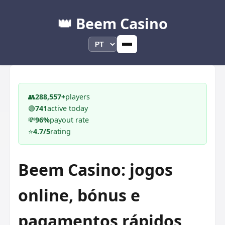
👑 Beem Casino
👥
288,557+
players
🟢
741
active today
💸
96%
payout rate
⭐
4.7/5
rating
Beem Casino: jogos
online, bónus e
pagamentos rápidos