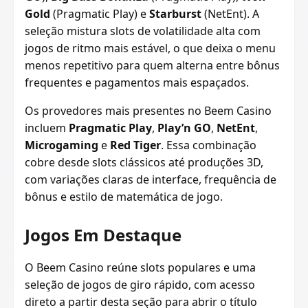
Gold
(Pragmatic Play) e
Starburst
(NetEnt). A
seleção mistura slots de volatilidade alta com
jogos de ritmo mais estável, o que deixa o menu
menos repetitivo para quem alterna entre bônus
frequentes e pagamentos mais espaçados.
Os provedores mais presentes no Beem Casino
incluem
Pragmatic Play
,
Play’n GO
,
NetEnt
,
Microgaming
e
Red Tiger
. Essa combinação
cobre desde slots clássicos até produções 3D,
com variações claras de interface, frequência de
bônus e estilo de matemática de jogo.
Jogos Em Destaque
O Beem Casino reúne slots populares e uma
seleção de jogos de giro rápido, com acesso
direto a partir desta seção para abrir o título