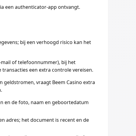
 via een authenticator-app ontvangt.
egevens; bij een verhoogd risico kan het
e-mail of telefoonnummer), bij het
transacties een extra controle vereisen.
n geldstromen, vraagt Beem Casino extra
.
zijn en de foto, naam en geboortedatum
en adres; het document is recent en de